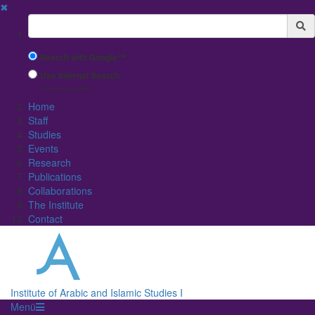
✖
Suchbegriff
Search with Google™
Use Internal Search
(limited result quality)
Home
Staff
Studies
Events
Research
Publications
Collaborations
The Institute
Contact
Institute of Arabic and Islamic Studies I
Menü