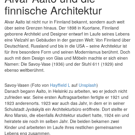
finnische Architektur
Alvar Aalto ist nicht nur in Finnland bekannt, sondern auch weit
über seine Grenzen hinaus. Der 1898 in Kuortane, Finnland
geborene Architekt und Designer entwarf im Laufe seines Lebens
eine Vielzahl an Gebäuden in der ganzen Welt: Von Finnland über
Deutschland, Russland und bis in die USA – seine Architektur ist
für ihre besondere Form und seinen Modernismus berühmt. Doch
auch mit dem Design von Glas und Möbeln machte er sich einen
Namen: Die Savoy-Vase (1936) und der Stuhl 611 (1929) sind
ebenso weltberühmt.
Savoy-Vasen (Foto von
Hayffield L
auf
Unsplash
)
Danach begann Aalto, in Helsinki zu arbeiten, wo er jedoch nicht
zufrieden war. Seine ersten Auftragsarbeiten fertigte er 1921 und
1923 anderenorts. 1923 war auch das Jahr, in dem er in seiner
Schulstadt Jyväskylä ein Architekturbüro eröffnete. Dort stellte er
Aino Marsio, die ebenfalls Architektur studiert hatte, 1924 ein und
heiratete sie noch im selben Jahr. Die beiden bekamen zwei
Kinder und arbeiteten im Laufe ihres restlichen gemeinsamen
Lebens eng zusammen.