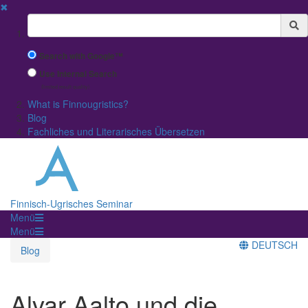
✖
Suchbegriff
Search with Google™
Use Internal Search
(limited result quality)
What is Finnougristics?
Blog
Fachliches und Literarisches Übersetzen
Finnisch-Ugrisches Seminar
Menü
Menü
DEUTSCH
Blog
Alvar Aalto und die