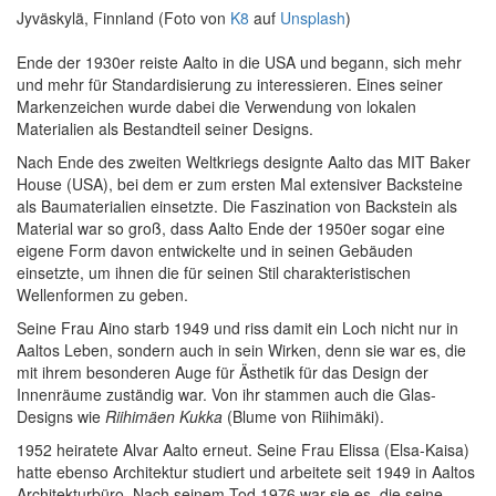
Jyväskylä, Finnland (Foto von
K8
auf
Unsplash
)
Ende der 1930er reiste Aalto in die USA und begann, sich mehr
und mehr für Standardisierung zu interessieren. Eines seiner
Markenzeichen wurde dabei die Verwendung von lokalen
Materialien als Bestandteil seiner Designs.
Nach Ende des zweiten Weltkriegs designte Aalto das MIT Baker
House (USA), bei dem er zum ersten Mal extensiver Backsteine
als Baumaterialien einsetzte. Die Faszination von Backstein als
Material war so groß, dass Aalto Ende der 1950er sogar eine
eigene Form davon entwickelte und in seinen Gebäuden
einsetzte, um ihnen die für seinen Stil charakteristischen
Wellenformen zu geben.
Seine Frau Aino starb 1949 und riss damit ein Loch nicht nur in
Aaltos Leben, sondern auch in sein Wirken, denn sie war es, die
mit ihrem besonderen Auge für Ästhetik für das Design der
Innenräume zuständig war. Von ihr stammen auch die Glas-
Designs wie
Riihimäen Kukka
(Blume von Riihimäki).
1952 heiratete Alvar Aalto erneut. Seine Frau Elissa (Elsa-Kaisa)
hatte ebenso Architektur studiert und arbeitete seit 1949 in Aaltos
Architekturbüro. Nach seinem Tod 1976 war sie es, die seine