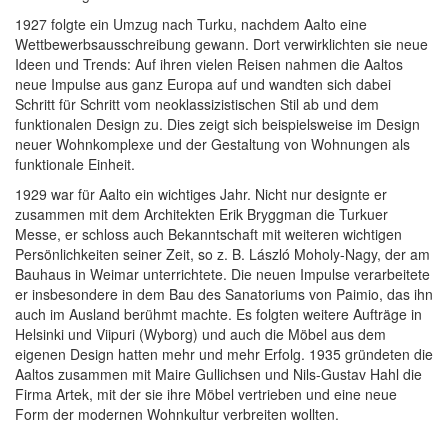
1927 folgte ein Umzug nach Turku, nachdem Aalto eine
Wettbewerbsausschreibung gewann. Dort verwirklichten sie neue
Ideen und Trends: Auf ihren vielen Reisen nahmen die Aaltos
neue Impulse aus ganz Europa auf und wandten sich dabei
Schritt für Schritt vom neoklassizistischen Stil ab und dem
funktionalen Design zu. Dies zeigt sich beispielsweise im Design
neuer Wohnkomplexe und der Gestaltung von Wohnungen als
funktionale Einheit.
1929 war für Aalto ein wichtiges Jahr. Nicht nur designte er
zusammen mit dem Architekten Erik Bryggman die Turkuer
Messe, er schloss auch Bekanntschaft mit weiteren wichtigen
Persönlichkeiten seiner Zeit, so z. B. László Moholy-Nagy, der am
Bauhaus in Weimar unterrichtete. Die neuen Impulse verarbeitete
er insbesondere in dem Bau des Sanatoriums von Paimio, das ihn
auch im Ausland berühmt machte. Es folgten weitere Aufträge in
Helsinki und Viipuri (Wyborg) und auch die Möbel aus dem
eigenen Design hatten mehr und mehr Erfolg. 1935 gründeten die
Aaltos zusammen mit Maire Gullichsen und Nils-Gustav Hahl die
Firma Artek, mit der sie ihre Möbel vertrieben und eine neue
Form der modernen Wohnkultur verbreiten wollten.