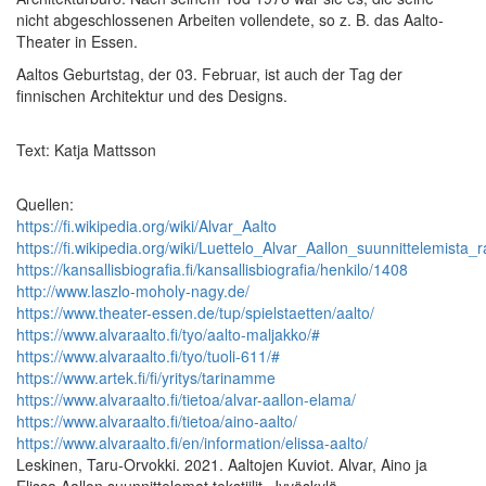
nicht abgeschlossenen Arbeiten vollendete, so z. B. das Aalto-
Theater in Essen.
Aaltos Geburtstag, der 03. Februar, ist auch der Tag der
finnischen Architektur und des Designs.
Text: Katja Mattsson
Quellen:
https://fi.wikipedia.org/wiki/Alvar_Aalto
https://fi.wikipedia.org/wiki/Luettelo_Alvar_Aallon_suunnittelemista_
https://kansallisbiografia.fi/kansallisbiografia/henkilo/1408
http://www.laszlo-moholy-nagy.de/
https://www.theater-essen.de/tup/spielstaetten/aalto/
https://www.alvaraalto.fi/tyo/aalto-maljakko/#
https://www.alvaraalto.fi/tyo/tuoli-611/#
https://www.artek.fi/fi/yritys/tarinamme
https://www.alvaraalto.fi/tietoa/alvar-aallon-elama/
https://www.alvaraalto.fi/tietoa/aino-aalto/
https://www.alvaraalto.fi/en/information/elissa-aalto/
Leskinen, Taru-Orvokki. 2021. Aaltojen Kuviot. Alvar, Aino ja
Elissa Aallon suunnittelemat tekstiilit. Jyväskylä.