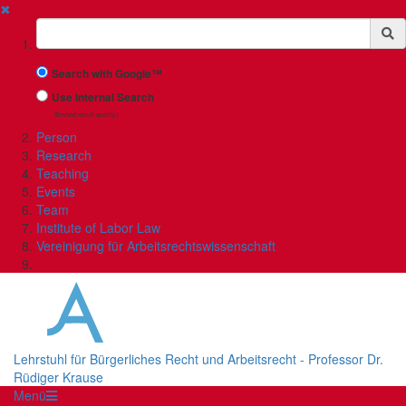
✖
Suchbegriff
Search with Google™
Use Internal Search
(limited result quality)
Person
Research
Teaching
Events
Team
Institute of Labor Law
Vereinigung für Arbeitsrechtswissenschaft
Lehrstuhl für Bürgerliches Recht und Arbeitsrecht - Professor Dr.
Rüdiger Krause
Menü