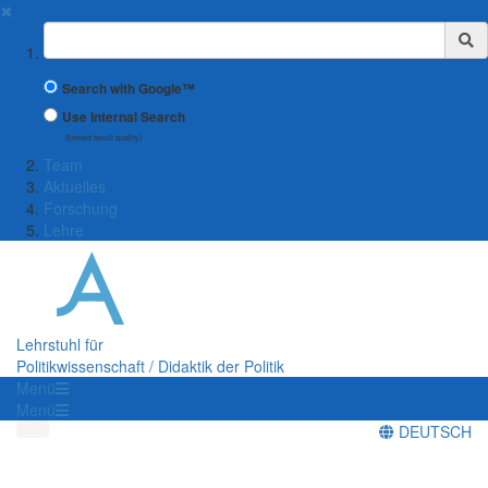
✖
Suchbegriff
Search with Google™
Use Internal Search
(limited result quality)
Team
Aktuelles
Forschung
Lehre
Lehrstuhl für
Politikwissenschaft / Didaktik der Politik
Menü
Menü
DEUTSCH