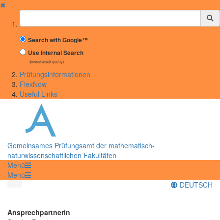
✖
Suchbegriff
Search with Google™
Use Internal Search
(limited result quality)
Prüfungsinformationen
FlexNow
Useful Links
Gemeinsames Prüfungsamt der mathematisch-
naturwissenschaftlichen Fakultäten
Menü
Menü
DEUTSCH
Ansprechpartnerin