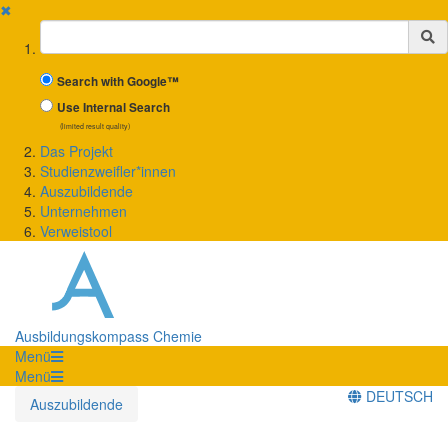
✖
Suchbegriff
Search with Google™
Use Internal Search
(limited result quality)
Das Projekt
Studienzweifler*innen
Auszubildende
Unternehmen
Verweistool
Ausbildungskompass Chemie
Menü
Menü
DEUTSCH
Auszubildende