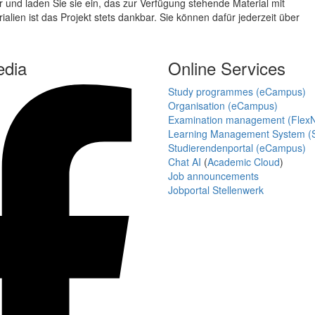
 und laden Sie sie ein, das zur Verfügung stehende Material mit
lien ist das Projekt stets dankbar. Sie können dafür jederzeit über
edia
Online Services
Study programmes (eCampus)
Organisation (eCampus)
Examination management (Flex
Learning Management System (S
Studierendenportal (eCampus)
Chat AI
(
Academic Cloud
)
Job announcements
Jobportal Stellenwerk