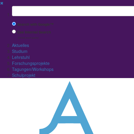
✖
Suchbegriff
Search with Google™
Use Internal Search
(limited result quality)
Aktuelles
Studium
Lehrstuhl
Forschungsprojekte
Tagungen/Workshops
Schulprojekt