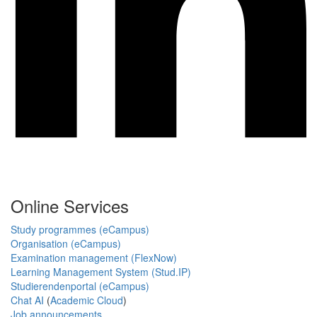
Online Services
Study programmes (eCampus)
Organisation (eCampus)
Examination management (FlexNow)
Learning Management System (Stud.IP)
Studierendenportal (eCampus)
Chat AI
(
Academic Cloud
)
Job announcements