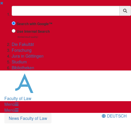
✖
Suchbegriff
Search with Google™
Use Internal Search
(limited result quality)
Die Fakultät
Forschung
Jura in Göttingen
Studium
Bibliotheken
Faculty of Law
Menü
Menü
DEUTSCH
News Faculty of Law