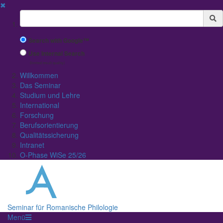
✖
Suchbegriff
Search with Google™
Use Internal Search
(limited result quality)
Willkommen
Das Seminar
Studium und Lehre
International
Forschung
Berufsorientierung
Qualitätssicherung
Intranet
O-Phase WiSe 25/26
Seminar für Romanische Philologie
Menü