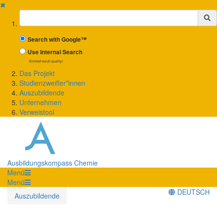
✖
Suchbegriff
Search with Google™
Use Internal Search
(limited result quality)
Das Projekt
Studienzweifler*innen
Auszubildende
Unternehmen
Verweistool
Ausbildungskompass Chemie
Menü
Menü
DEUTSCH
Auszubildende