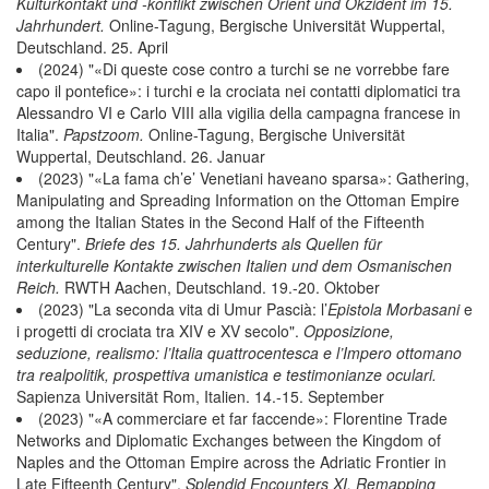
Kulturkontakt und -konflikt zwischen Orient und Okzident im 15.
Jahrhundert.
Online-Tagung, Bergische Universität Wuppertal,
Deutschland. 25. April
(2024) "«Di queste cose contro a turchi se ne vorrebbe fare
capo il pontefice»: i turchi e la crociata nei contatti diplomatici tra
Alessandro VI e Carlo VIII alla vigilia della campagna francese in
Italia".
Papstzoom.
Online-Tagung, Bergische Universität
Wuppertal, Deutschland. 26. Januar
(2023) "«La fama ch’e’ Venetiani haveano sparsa»: Gathering,
Manipulating and Spreading Information on the Ottoman Empire
among the Italian States in the Second Half of the Fifteenth
Century".
Briefe des 15. Jahrhunderts als Quellen für
interkulturelle Kontakte zwischen Italien und dem Osmanischen
Reich.
RWTH Aachen, Deutschland. 19.-20. Oktober
(2023) "La seconda vita di Umur Pascià: l’
Epistola Morbasani
e
i progetti di crociata tra XIV e XV secolo".
Opposizione,
seduzione, realismo: l’Italia quattrocentesca e l’Impero ottomano
tra realpolitik, prospettiva umanistica e testimonianze oculari.
Sapienza Universität Rom, Italien. 14.-15. September
(2023) "«A commerciare et far faccende»: Florentine Trade
Networks and Diplomatic Exchanges between the Kingdom of
Naples and the Ottoman Empire across the Adriatic Frontier in
Late Fifteenth Century".
Splendid Encounters XI. Remapping