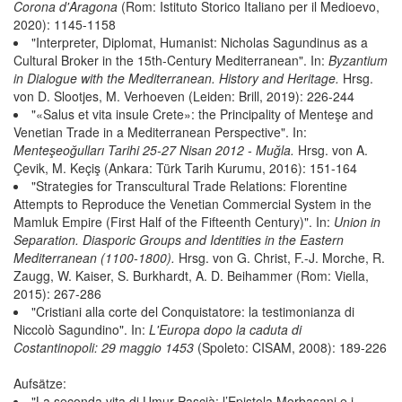
Corona d'Aragona
(Rom: Istituto Storico Italiano per il Medioevo,
2020): 1145-1158
"Interpreter, Diplomat, Humanist: Nicholas Sagundinus as a
Cultural Broker in the 15th-Century Mediterranean". In:
Byzantium
in Dialogue with the Mediterranean. History and Heritage.
Hrsg.
von D. Slootjes, M. Verhoeven (Leiden: Brill, 2019): 226-244
"«Salus et vita insule Crete»: the Principality of Menteşe and
Venetian Trade in a Mediterranean Perspective". In:
Menteşeoğulları Tarihi 25-27 Nisan 2012 - Muğla.
Hrsg. von A.
Çevik, M. Keçiş (Ankara: Türk Tarih Kurumu, 2016): 151-164
"Strategies for Transcultural Trade Relations: Florentine
Attempts to Reproduce the Venetian Commercial System in the
Mamluk Empire (First Half of the Fifteenth Century)". In:
Union in
Separation. Diasporic Groups and Identities in the Eastern
Mediterranean (1100-1800).
Hrsg. von G. Christ, F.-J. Morche, R.
Zaugg, W. Kaiser, S. Burkhardt, A. D. Beihammer (Rom: Viella,
2015): 267-286
"Cristiani alla corte del Conquistatore: la testimonianza di
Niccolò Sagundino". In:
L'Europa dopo la caduta di
Costantinopoli: 29 maggio 1453
(Spoleto: CISAM, 2008): 189-226
Aufsätze:
"La seconda vita di Umur Pascià: l’Epistola Morbasani e i