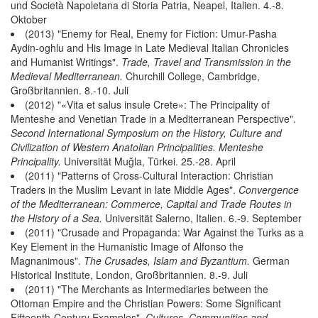
und Società Napoletana di Storia Patria, Neapel, Italien. 4.-8.
Oktober
(2013) "Enemy for Real, Enemy for Fiction: Umur-Pasha
Aydin-oghlu and His Image in Late Medieval Italian Chronicles
and Humanist Writings".
Trade, Travel and Transmission in the
Medieval Mediterranean.
Churchill College, Cambridge,
Großbritannien. 8.-10. Juli
(2012) "«Vita et salus insule Crete»: The Principality of
Menteshe and Venetian Trade in a Mediterranean Perspective".
Second International Symposium on the History, Culture and
Civilization of Western Anatolian Principalities. Menteshe
Principality.
Universität Muğla, Türkei. 25.-28. April
(2011) "Patterns of Cross-Cultural Interaction: Christian
Traders in the Muslim Levant in late Middle Ages".
Convergence
of the Mediterranean: Commerce, Capital and Trade Routes in
the History of a Sea.
Universität Salerno, Italien. 6.-9. September
(2011) "Crusade and Propaganda: War Against the Turks as a
Key Element in the Humanistic Image of Alfonso the
Magnanimous".
The Crusades, Islam and Byzantium.
German
Historical Institute, London, Großbritannien. 8.-9. Juli
(2011) "The Merchants as Intermediaries between the
Ottoman Empire and the Christian Powers: Some Significant
Fifteenth-Century Examples".
Cultures, Communities and