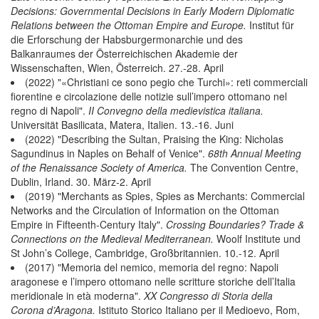
Decisions: Governmental Decisions in Early Modern Diplomatic
Relations between the Ottoman Empire and Europe.
Institut für
die Erforschung der Habsburgermonarchie und des
Balkanraumes der Österreichischen Akademie der
Wissenschaften, Wien, Österreich. 27.-28. April
(2022) "«Christiani ce sono pegio che Turchi»: reti commerciali
fiorentine e circolazione delle notizie sull’impero ottomano nel
regno di Napoli".
II Convegno della medievistica italiana.
Universität Basilicata, Matera, Italien. 13.-16. Juni
(2022) "Describing the Sultan, Praising the King: Nicholas
Sagundinus in Naples on Behalf of Venice".
68th Annual Meeting
of the Renaissance Society of America.
The Convention Centre,
Dublin, Irland. 30. März-2. April
(2019) "Merchants as Spies, Spies as Merchants: Commercial
Networks and the Circulation of Information on the Ottoman
Empire in Fifteenth-Century Italy".
Crossing Boundaries? Trade &
Connections on the Medieval Mediterranean.
Woolf Institute und
St John’s College, Cambridge, Großbritannien. 10.-12. April
(2017) "Memoria del nemico, memoria del regno: Napoli
aragonese e l’impero ottomano nelle scritture storiche dell’Italia
meridionale in età moderna".
XX Congresso di Storia della
Corona d’Aragona.
Istituto Storico Italiano per il Medioevo, Rom,