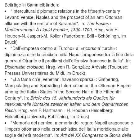
Beiträge in Sammelbänden:
"Intercultural diplomatic relations in the fifteenth-century
Levant: Venice, Naples and the prospect of an anti-Ottoman
alliance with the emirate of Ḳarāmān". In:
The Eastern
Mediterranean: A Liquid Frontier, 1300-1700.
Hrsg. von H.
Houben-N. Jaspert-M. Koller (Paderborn: Brill - Schöningh, im
Druck)
"Dall’«impresa contro al Turcho» al «ricorso a’ turchi»:
diplomazia oltre la crociata nella Napoli aragonese tra la fine della
guerra d’Otranto e il profilarsi dell’offensiva francese in Italia". In:
Diplomatie croisade.
Hrsg. von R. González Arévalo (Toulouse:
Presses Universitaires du Midi, im Druck)
"«La fama ch’e’ Venetiani haveano sparsa»: Gathering,
Manipulating and Spreading Information on the Ottoman Empire
among the Italian States in the Second Half of the Fifteenth
Century". In:
Briefe des 15. Jahrhunderts als Quellen für
interkulturelle Kontakte zwischen Italien und dem Osmanischen
Reich.
Hrsg. von F. Hartmann - H. Houben (Heidelberg:
Heidelberg University Publishing, im Druck)
"Memoria del nemico, memoria del regno: Napoli aragonese e
l'impero ottomano nella cronachistica dell'Italia meridionale alle
soglie dell'età moderna". In:
Atti del XX Congresso di Storia della