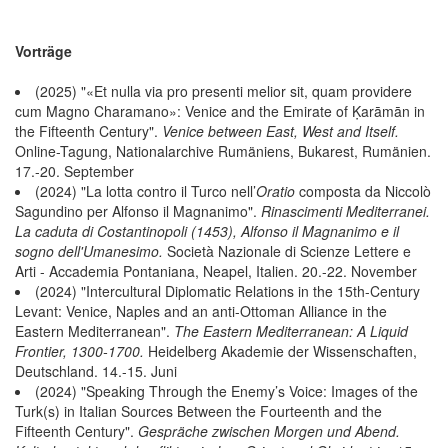
Vorträge
(2025) "«Et nulla via pro presenti melior sit, quam providere
cum Magno Charamano»: Venice and the Emirate of Ḳarāmān in
the Fifteenth Century".
Venice between East, West and Itself.
Online-Tagung, Nationalarchive Rumäniens, Bukarest, Rumänien.
17.-20. September
(2024) "La lotta contro il Turco nell’
Oratio
composta da Niccolò
Sagundino per Alfonso il Magnanimo".
Rinascimenti Mediterranei.
La caduta di Costantinopoli (1453), Alfonso il Magnanimo e il
sogno dell'Umanesimo.
Società Nazionale di Scienze Lettere e
Arti - Accademia Pontaniana, Neapel, Italien. 20.-22. November
(2024) "Intercultural Diplomatic Relations in the 15th-Century
Levant: Venice, Naples and an anti-Ottoman Alliance in the
Eastern Mediterranean".
The Eastern Mediterranean: A Liquid
Frontier, 1300-1700.
Heidelberg Akademie der Wissenschaften,
Deutschland. 14.-15. Juni
(2024) "Speaking Through the Enemy’s Voice: Images of the
Turk(s) in Italian Sources Between the Fourteenth and the
Fifteenth Century".
Gespräche zwischen Morgen und Abend.