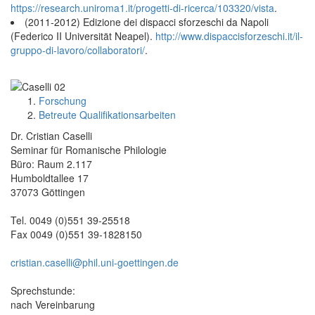
https://research.uniroma1.it/progetti-di-ricerca/103320/vista
.
(2011-2012) Edizione dei dispacci sforzeschi da Napoli
(Federico II Universität Neapel).
http://www.dispaccisforzeschi.it/il-
gruppo-di-lavoro/collaboratori/
.
Forschung
Betreute Qualifikationsarbeiten
Dr. Cristian Caselli
Seminar für Romanische Philologie
Büro: Raum 2.117
Humboldtallee 17
37073 Göttingen
Tel. 0049 (0)551 39-25518
Fax 0049 (0)551 39-1828150
cristian.caselli@phil.uni-goettingen.de
Sprechstunde:
nach Vereinbarung