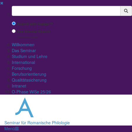
✖
Suchbegriff
Search with Google™
Use Internal Search
(limited result quality)
Willkommen
Das Seminar
Studium und Lehre
International
Forschung
Berufsorientierung
Qualitätssicherung
Intranet
O-Phase WiSe 25/26
Seminar für Romanische Philologie
Menü