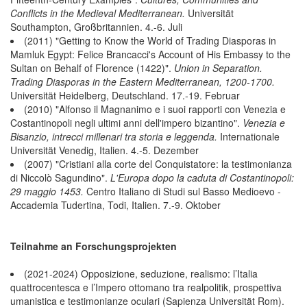
Conflicts in the Medieval Mediterranean.
Universität
Southampton, Großbritannien. 4.-6. Juli
(2011) "Getting to Know the World of Trading Diasporas in
Mamluk Egypt: Felice Brancacci's Account of His Embassy to the
Sultan on Behalf of Florence (1422)".
Union in Separation.
Trading Diasporas in the Eastern Mediterranean, 1200-1700.
Universität Heidelberg, Deutschland. 17.-19. Februar
(2010) "Alfonso il Magnanimo e i suoi rapporti con Venezia e
Costantinopoli negli ultimi anni dell'impero bizantino".
Venezia e
Bisanzio, intrecci millenari tra storia e leggenda.
Internationale
Universität Venedig, Italien. 4.-5. Dezember
(2007) "Cristiani alla corte del Conquistatore: la testimonianza
di Niccolò Sagundino".
L'Europa dopo la caduta di Costantinopoli:
29 maggio 1453.
Centro Italiano di Studi sul Basso Medioevo -
Accademia Tudertina, Todi, Italien. 7.-9. Oktober
Teilnahme an Forschungsprojekten
(2021-2024) Opposizione, seduzione, realismo: l’Italia
quattrocentesca e l’Impero ottomano tra realpolitik, prospettiva
umanistica e testimonianze oculari (Sapienza Universität Rom).