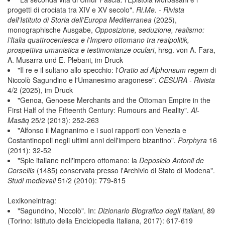
progetti di crociata tra XIV e XV secolo".
Ri.Me. - Rivista
dell’Istituto di Storia dell’Europa Mediterranea
(2025),
monographische Ausgabe,
Opposizione, seduzione, realismo:
l’Italia quattrocentesca e l’Impero ottomano tra realpolitik,
prospettiva umanistica e testimonianze oculari
, hrsg. von A. Fara,
A. Musarra und E. Plebani, im Druck
"Il re e il sultano allo specchio: l'
Oratio ad Alphonsum regem
di
Niccolò Sagundino e l'Umanesimo aragonese".
CESURA - Rivista
4/2 (2025), im Druck
"Genoa, Genoese Merchants and the Ottoman Empire in the
First Half of the Fifteenth Century: Rumours and Reality".
Al-
Masāq
25/2 (2013): 252-263
"Alfonso il Magnanimo e i suoi rapporti con Venezia e
Costantinopoli negli ultimi anni dell'impero bizantino".
Porphyra
16
(2011): 32-52
"Spie italiane nell'impero ottomano: la
Deposicio Antonii de
Corsellis
(1485) conservata presso l'Archivio di Stato di Modena".
Studi medievali
51/2 (2010): 779-815
Lexikoneintrag:
"Sagundino, Niccolò". In:
Dizionario Biografico degli Italiani
, 89
(Torino: Istituto della Enciclopedia Italiana, 2017): 617-619