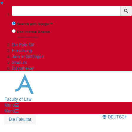
✖
Suchbegriff
Search with Google™
Use Internal Search
(limited result quality)
Die Fakultät
Forschung
Jura in Göttingen
Studium
Bibliotheken
Faculty of Law
Menü
Menü
DEUTSCH
Die Fakultät