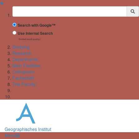
✖
Suchbegriff
Search with Google™
Use Internal Search
(limited result quality)
Studying
Research
Departments
Main Facilities
Colloquium
Fachschaft
The Faculty
Geographisches Institut
Menü