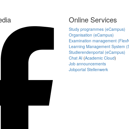
edia
Online Services
Study programmes (eCampus)
Organisation (eCampus)
Examination management (Flex
Learning Management System (S
Studierendenportal (eCampus)
Chat AI
(
Academic Cloud
)
Job announcements
Jobportal Stellenwerk