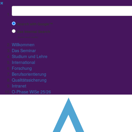
✖
Suchbegriff
Search with Google™
Use Internal Search
(limited result quality)
Willkommen
Das Seminar
Studium und Lehre
International
Forschung
Berufsorientierung
Qualitätssicherung
Intranet
O-Phase WiSe 25/26