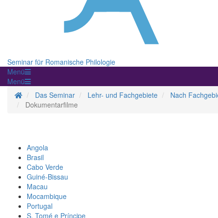
Seminar für Romanische Philologie
Menü
Menü
Homepage
Das Seminar
Lehr- und Fachgebiete
Nach Fachgebiet
Dokumentarfilme
Angola
Brasil
Cabo Verde
Guiné-Bissau
Macau
Mocambique
Portugal
S. Tomé e Príncipe