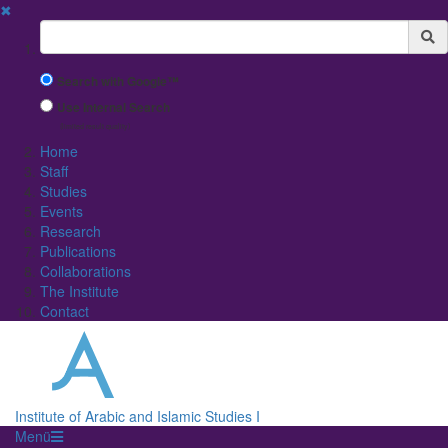
✖
Suchbegriff
Search with Google™
Use Internal Search
(limited result quality)
Home
Staff
Studies
Events
Research
Publications
Collaborations
The Institute
Contact
Institute of Arabic and Islamic Studies I
Menü