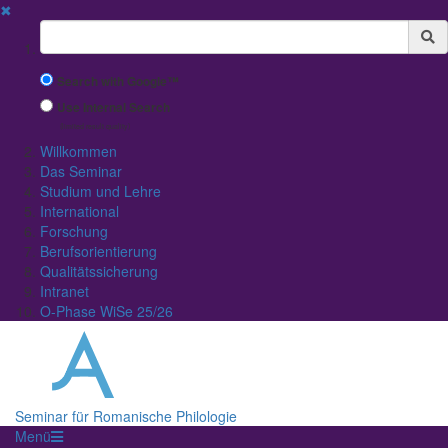
✖
Suchbegriff
Search with Google™
Use Internal Search
(limited result quality)
Willkommen
Das Seminar
Studium und Lehre
International
Forschung
Berufsorientierung
Qualitätssicherung
Intranet
O-Phase WiSe 25/26
Seminar für Romanische Philologie
Menü