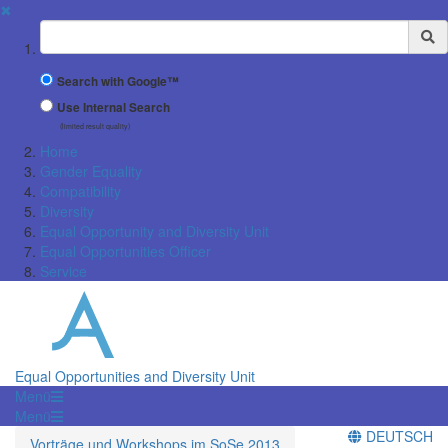
✖
Suchbegriff
Search with Google™
Use Internal Search
(limited result quality)
Home
Gender Equality
Compatibility
Diversity
Equal Opportunity and Diversity Unit
Equal Opportunities Officer
Service
Equal Opportunities and Diversity Unit
Menü
Menü
DEUTSCH
Vorträge und Workshops im SoSe 2013