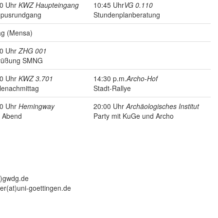
00 Uhr
KWZ Haupteingang
10:45 Uhr
VG 0.110
pusrundgang
Stundenplanberatung
ag (Mensa)
00 Uhr
ZHG 001
rüßung SMNG
0 Uhr
KWZ 3.701
14:30 p.m.
Archo-Hof
lenachmittag
Stadt-Rallye
0 Uhr
Hemingway
20:00 Uhr
Archäologisches Institut
z Abend
Party mit KuGe und Archo
t)gwdg.de
r(at)uni-goettingen.de