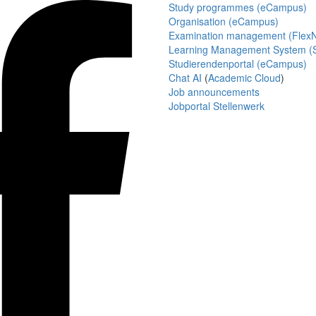
Study programmes (eCampus)
Organisation (eCampus)
Examination management (Flex
Learning Management System (S
Studierendenportal (eCampus)
Chat AI
(
Academic Cloud
)
Job announcements
Jobportal Stellenwerk