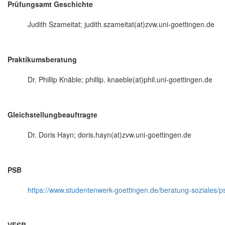
Prüfungsamt Geschichte
Judith Szameitat; judith.szameitat(at)zvw.uni-goettingen.de
Praktikumsberatung
Dr. Phillip Knäble; phillip. knaeble(at)phil.uni-goettingen.de
Gleichstellungbeauftragte
Dr. Doris Hayn; doris.hayn(at)zvw.uni-goettingen.de
PSB
https://www.studentenwerk-goettingen.de/beratung-soziales/p