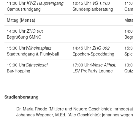
11:00 Uhr
KWZ Haupteingang
10:45 Uhr
VG 1.103
11:
Campusrundgang
Stundenplanberatung
Cam
Mittag (Mensa)
Mitt
14:00 Uhr
ZHG 001
14:
Begrüßung SMNG
Beg
15:30 Uhr
Wilhelmsplatz
14:45 Uhr
ZHG 002
15:3
Stadtrundgang & Flunkyball
Epochen-Speeddating
Spie
19:00 Uhr
Gänseliesel
17:00 Uhr
Wiese Althist.
19:0
Bar-Hopping
LSV PreParty Lounge
Qui
Studienberatung
Dr. Maria Rhode (Mittlere und Neuere Geschichte): mrhode(a
Johannes Wegener, M.Ed. (Alte Geschichte): johannes.wegene