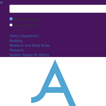
✖
Suchbegriff
Search with Google™
Use Internal Search
(limited result quality)
History Department
Studying
Research and Study Areas
Research
Student Society for History