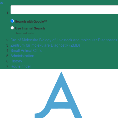
✖
Suchbegriff
Search with Google™
Use Internal Search
(limited result quality)
Div. of Molecular Biology of Livestock and molecular Diagnostics
Zentrum für molekulare Diagnostik (ZMD)
Small Animal Clinic
Administration
History
Route finder