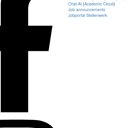
Chat AI
(
Academic Cloud
)
Job announcements
Jobportal Stellenwerk