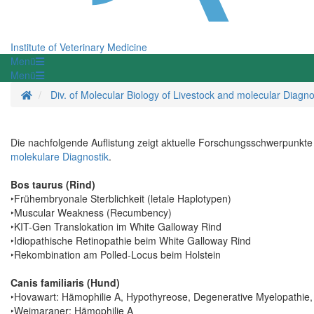
Institute of Veterinary Medicine
Menü
Menü
Homepage
Div. of Molecular Biology of Livestock and molecular Diagno
Die nachfolgende Auflistung zeigt aktuelle Forschungsschwerpunkte 
molekulare Diagnostik
.
Bos taurus (Rind)
‣Frühembryonale Sterblichkeit (letale Haplotypen)
‣Muscular Weakness (Recumbency)
‣KIT-Gen Translokation im White Galloway Rind
‣Idiopathische Retinopathie beim White Galloway Rind
‣Rekombination am Polled-Locus beim Holstein
Canis familiaris (Hund)
‣Hovawart: Hämophilie A, Hypothyreose, Degenerative Myelopathie,
‣Weimaraner: Hämophilie A