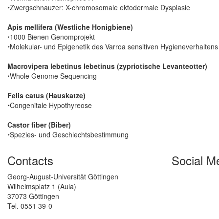
‣Zwergschnauzer: X-chromosomale ektodermale Dysplasie
Apis mellifera (Westliche Honigbiene)
‣1000 Bienen Genomprojekt
‣Molekular- und Epigenetik des Varroa sensitiven Hygieneverhaltens
Macrovipera lebetinus lebetinus (zypriotische Levanteotter)
‣Whole Genome Sequencing
Felis catus (Hauskatze)
‣Congenitale Hypothyreose
Castor fiber (Biber)
‣Spezies- und Geschlechtsbestimmung
Contacts
Social M
Georg-August-Universität Göttingen
Wilhelmsplatz 1 (Aula)
37073 Göttingen
Tel. 0551 39-0