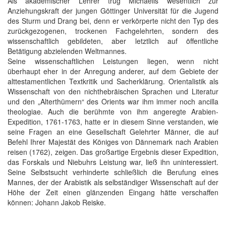
Als akademischer Lehrer trug Michaelis wesentlich zur
Anziehungskraft der jungen Göttinger Universität für die Jugend
des Sturm und Drang bei, denn er verkörperte nicht den Typ des
zurückgezogenen, trockenen Fachgelehrten, sondern des
wissenschaftlich gebildeten, aber letztlich auf öffentliche
Betätigung abzielenden Weltmannes.
Seine wissenschaftlichen Leistungen liegen, wenn nicht
überhaupt eher in der Anregung anderer, auf dem Gebiete der
alttestamentlichen Textkritik und Sacherklärung. Orientalistik als
Wissenschaft von den nichthebräischen Sprachen und Literatur
und den „Alterthümern“ des Orients war ihm immer noch ancilla
theologiae. Auch die berühmte von ihm angeregte Arabien-
Expedition, 1761-1763, hatte er in diesem Sinne verstanden, wie
seine Fragen an eine Gesellschaft Gelehrter Männer, die auf
Befehl Ihrer Majestät des Königes von Dännemark nach Arabien
reisen (1762), zeigen. Das großartige Ergebnis dieser Expedition,
das Forskals und Niebuhrs Leistung war, ließ ihn uninteressiert.
Seine Selbstsucht verhinderte schließlich die Berufung eines
Mannes, der der Arabistik als selbständiger Wissenschaft auf der
Höhe der Zeit einen glänzenden Eingang hätte verschaffen
können: Johann Jakob Reiske.