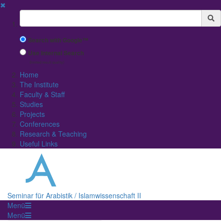
✖
Suchbegriff
Search with Google™
Use Internal Search
(limited result quality)
Home
The Institute
Faculty & Staff
Studies
Projects
Conferences
Research & Teaching
Useful Links
Seminar für Arabistik / Islamwissenschaft II
Menü
Menü