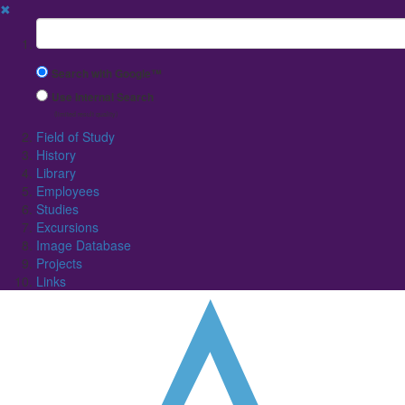
✖
Suchbegriff
Search with Google™
Use Internal Search
(limited result quality)
Field of Study
History
Library
Employees
Studies
Excursions
Image Database
Projects
Links