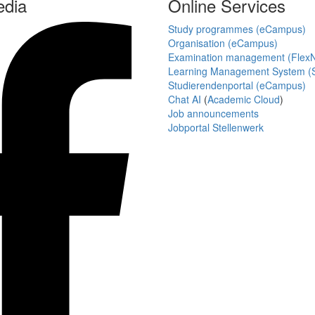
edia
Online Services
Study programmes (eCampus)
Organisation (eCampus)
Examination management (Flex
Learning Management System (S
Studierendenportal (eCampus)
Chat AI
(
Academic Cloud
)
Job announcements
Jobportal Stellenwerk