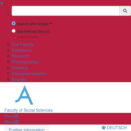
✖
Suchbegriff
Search with Google™
Use Internal Search
(limited result quality)
The Faculty
Institutions
Research
Professorships
Studying
Internationalisation
Equality
Faculty of Social Sciences
Menü
Menü
DEUTSCH
Further information