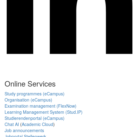
Online Services
Study programmes (eCampus)
Organisation (eCampus)
Examination management (FlexNow)
Learning Management System (Stud.IP)
Studierendenportal (eCampus)
Chat AI
(
Academic Cloud
)
Job announcements
Jobportal Stellenwerk