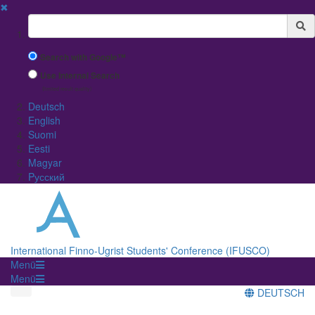
✖
Suchbegriff
Search with Google™
Use Internal Search
(limited result quality)
Deutsch
English
Suomi
Eesti
Magyar
Pусский
International Finno-Ugrist Students' Conference (IFUSCO)
Menü
Menü
DEUTSCH