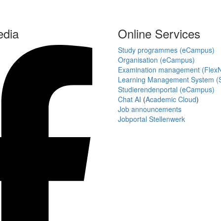
edia
Online Services
Study programmes (eCampus)
Organisation (eCampus)
Examination management (Flex
Learning Management System (S
Studierendenportal (eCampus)
Chat AI
(
Academic Cloud
)
Job announcements
Jobportal Stellenwerk