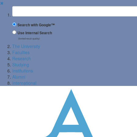
✖
Suchbegriff
Search with Google™
Use Internal Search
(limited result quality)
The University
Faculties
Research
Studying
Institutions
Alumni
International