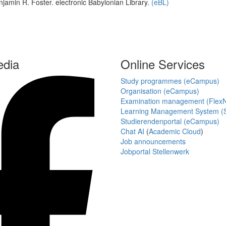
enjamin R. Foster. electronic Babylonian Library.
(eBL)
edia
Online Services
Study programmes (eCampus)
Organisation (eCampus)
Examination management (Flex
Learning Management System (S
Studierendenportal (eCampus)
Chat AI
(
Academic Cloud
)
Job announcements
Jobportal Stellenwerk