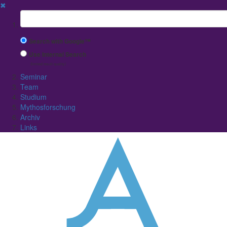
✖
Suchbegriff
Search with Google™
Use Internal Search
(limited result quality)
Seminar
Team
Studium
Mythosforschung
Archiv
Links