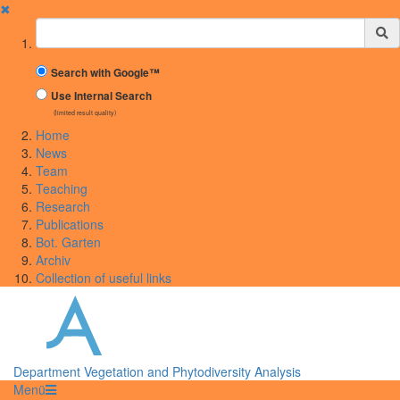
✖
Suchbegriff
Search with Google™
Use Internal Search
(limited result quality)
Home
News
Team
Teaching
Research
Publications
Bot. Garten
Archiv
Collection of useful links
Department Vegetation and Phytodiversity Analysis
Menü