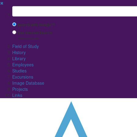
✖
Suchbegriff
Search with Google™
Use Internal Search
(limited result quality)
Field of Study
History
Library
Employees
Studies
Excursions
Image Database
Projects
Links