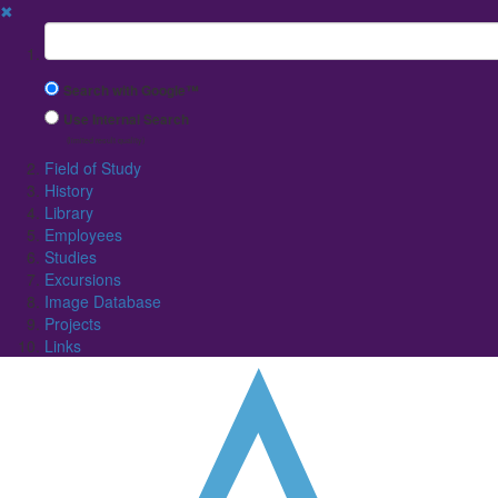
✖
Suchbegriff
Search with Google™
Use Internal Search
(limited result quality)
Field of Study
History
Library
Employees
Studies
Excursions
Image Database
Projects
Links