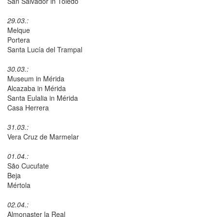
San Salvador in Toledo
29.03.:
Melque
Portera
Santa Lucía del Trampal
30.03.:
Museum in Mérida
Alcazaba in Mérida
Santa Eulalia in Mérida
Casa Herrera
31.03.:
Vera Cruz de Marmelar
01.04.:
São Cucufate
Beja
Mértola
02.04.:
Almonaster la Real