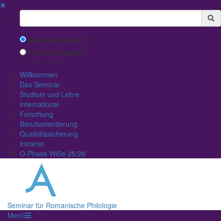
✖
Suchbegriff
Search with Google™
Use Internal Search
(limited result quality)
Willkommen
Das Seminar
Studium und Lehre
International
Forschung
Berufsorientierung
Qualitätssicherung
Intranet
O-Phase WiSe 25/26
Seminar für Romanische Philologie
Menü