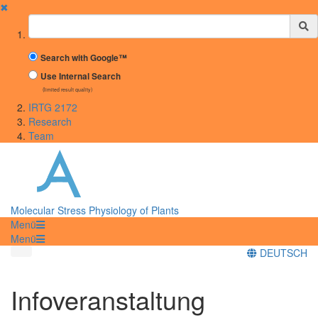
✖
Suchbegriff
Search with Google™
Use Internal Search
(limited result quality)
IRTG 2172
Research
Team
Molecular Stress Physiology of Plants
Menü
Menü
DEUTSCH
Infoveranstaltung