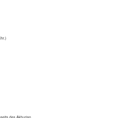
hr.)
seits des Akhurian