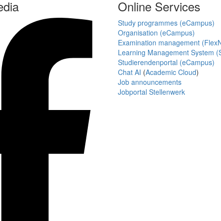
edia
Online Services
Study programmes (eCampus)
Organisation (eCampus)
Examination management (Flex
Learning Management System (S
Studierendenportal (eCampus)
Chat AI
(
Academic Cloud
)
Job announcements
Jobportal Stellenwerk