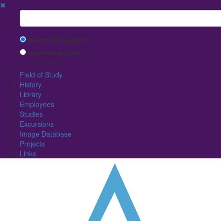
✖
Suchbegriff
Search with Google™
Use Internal Search
(limited result quality)
Field of Study
History
Library
Employees
Studies
Excursions
Image Database
Projects
Links