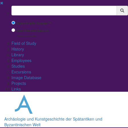
✖
Suchbegriff
Search with Google™
Use Internal Search
(limited result quality)
Field of Study
History
Library
Employees
Studies
Excursions
Image Database
Projects
Links
Archäologie und Kunstgeschichte der Spätantiken und
Byzantinischen Welt