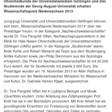
Ohrenheilkunde der Universitätsmedizin Göttingen und drei
Studierende der Georg-August-Universität erhalten
Wissenschaftspreis Niedersachsen 2013
(umg/pug) Universität und Universitätsmedizin Göttingen können
sich beim „Wissenschaftspreis Niedersachsen 2013“ über vier
Preisträger freuen. In der Kategorie „Nachwuchswissenschaftler“
wurde Dr. Tina Pangršič Vilfan, Nachwuchsgruppenleiterin in der
Klinik für Hals-Nasen-Ohrenheilkunde der Universitätsmedizin
Göttingen (UMG) geehrt. In der Kategorie „Studierende“ waren
Antje Kuhle und Robert Wieland als Team aus dem Studiengang
Antike Kulturen sowie Jan-Philip Steinmann aus der Soziologie
erfolgreich. Der Preis für Nachwuchswissenschaftler ist mit 20.000
Euro dotiert, der für Studierende mit jeweils 2.500 Euro. Die
Preisträger wurden am 19. November 2013 im Alten Rathaus in
Hannover von der Niedersächsischen Ministerin für Wissenschaft
und Kultur, Dr. Gabriele Heinen Kljajić, ausgezeichnet.
Dr. Tina Pangršič Vilfan hat in Ljubljana Biologie und Musik
(Querflöte) studiert. Unter Anleitung des Zellphysiologen Prof.
Kreft hat sie in der Biomedizin promoviert. Mit ihrer Arbeit hat sie
grundlegende Einsichten zur Freisetzung von Botenstoffen durch
astrozytäre Glia vermittelt. Gliazellen sind Zellen im zentralen