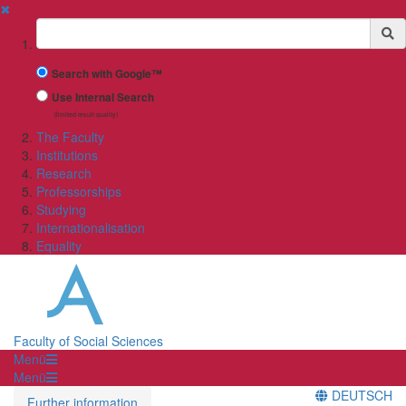
✖
Suchbegriff
Search with Google™
Use Internal Search
(limited result quality)
The Faculty
Institutions
Research
Professorships
Studying
Internationalisation
Equality
Faculty of Social Sciences
Menü
Menü
DEUTSCH
Further information