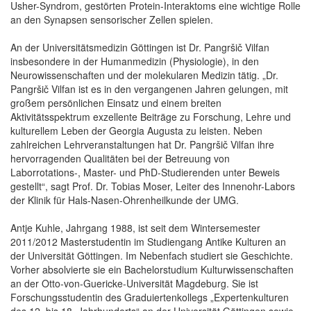
Usher-Syndrom, gestörten Protein-Interaktoms eine wichtige Rolle
an den Synapsen sensorischer Zellen spielen.
An der Universitätsmedizin Göttingen ist Dr. Pangršič Vilfan
insbesondere in der Humanmedizin (Physiologie), in den
Neurowissenschaften und der molekularen Medizin tätig. „Dr.
Pangršič Vilfan ist es in den vergangenen Jahren gelungen, mit
großem persönlichen Einsatz und einem breiten
Aktivitätsspektrum exzellente Beiträge zu Forschung, Lehre und
kulturellem Leben der Georgia Augusta zu leisten. Neben
zahlreichen Lehrveranstaltungen hat Dr. Pangršič Vilfan ihre
hervorragenden Qualitäten bei der Betreuung von
Laborrotations-, Master- und PhD-Studierenden unter Beweis
gestellt“, sagt Prof. Dr. Tobias Moser, Leiter des Innenohr-Labors
der Klinik für Hals-Nasen-Ohrenheilkunde der UMG.
Antje Kuhle, Jahrgang 1988, ist seit dem Wintersemester
2011/2012 Masterstudentin im Studiengang Antike Kulturen an
der Universität Göttingen. Im Nebenfach studiert sie Geschichte.
Vorher absolvierte sie ein Bachelorstudium Kulturwissenschaften
an der Otto-von-Guericke-Universität Magdeburg. Sie ist
Forschungsstudentin des Graduiertenkollegs „Expertenkulturen
des 12. bis 18. Jahrhunderts“ an der Universität Göttingen sowie