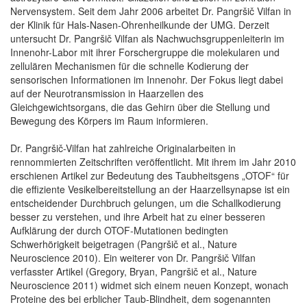
Nervensystem. Seit dem Jahr 2006 arbeitet Dr. Pangršič Vilfan in
der Klinik für Hals-Nasen-Ohrenheilkunde der UMG. Derzeit
untersucht Dr. Pangršič Vilfan als Nachwuchsgruppenleiterin im
Innenohr-Labor mit ihrer Forschergruppe die molekularen und
zellulären Mechanismen für die schnelle Kodierung der
sensorischen Informationen im Innenohr. Der Fokus liegt dabei
auf der Neurotransmission in Haarzellen des
Gleichgewichtsorgans, die das Gehirn über die Stellung und
Bewegung des Körpers im Raum informieren.
Dr. Pangršič-Vilfan hat zahlreiche Originalarbeiten in
rennommierten Zeitschriften veröffentlicht. Mit ihrem im Jahr 2010
erschienen Artikel zur Bedeutung des Taubheitsgens „OTOF“ für
die effiziente Vesikelbereitstellung an der Haarzellsynapse ist ein
entscheidender Durchbruch gelungen, um die Schallkodierung
besser zu verstehen, und ihre Arbeit hat zu einer besseren
Aufklärung der durch OTOF-Mutationen bedingten
Schwerhörigkeit beigetragen (Pangršič et al., Nature
Neuroscience 2010). Ein weiterer von Dr. Pangršič Vilfan
verfasster Artikel (Gregory, Bryan, Pangršič et al., Nature
Neuroscience 2011) widmet sich einem neuen Konzept, wonach
Proteine des bei erblicher Taub-Blindheit, dem sogenannten