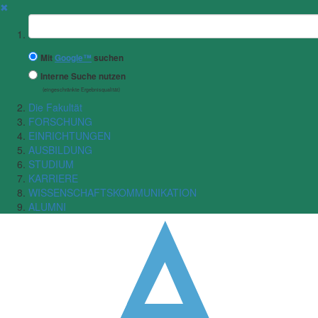
✖
Suchbegriff
Mit
Google™
suchen
Interne Suche nutzen
(eingeschränkte Ergebnisqualität)
Die Fakultät
FORSCHUNG
EINRICHTUNGEN
AUSBILDUNG
STUDIUM
KARRIERE
WISSENSCHAFTSKOMMUNIKATION
ALUMNI