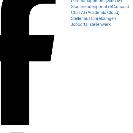
Lernmanagement (Stud.IP)
Studierendenportal (eCampus)
Chat AI
(
Academic Cloud
)
Stellenausschreibungen
Jobportal stellenwerk