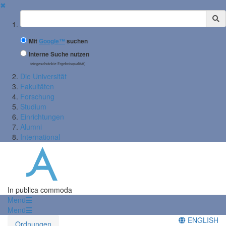
✖
Suchbegriff
Mit
Google™
suchen
Interne Suche nutzen
(eingeschränkte Ergebnisqualität)
Die Universität
Fakultäten
Forschung
Studium
Einrichtungen
Alumni
International
In publica commoda
Menü
Menü
ENGLISH
Ordnungen