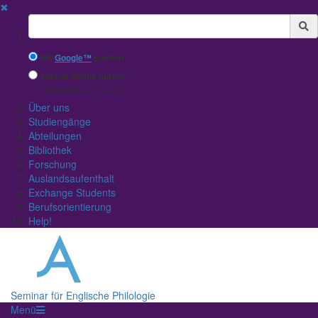
✖
Suchbegriff
Mit
Google™
suchen
Interne Suche nutzen
(eingeschränkte Ergebnisqualität)
Über uns
Studiengänge
Abteilungen
Bibliothek
Forschung
Auslandsaufenthalt
Exchange Students
Berufsorientierung
Help!
Seminar für Englische Philologie
Menü