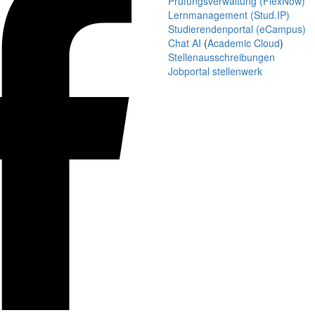
Prüfungsverwaltung (FlexNow)
Lernmanagement (Stud.IP)
Studierendenportal (eCampus)
Chat AI
(
Academic Cloud
)
Stellenausschreibungen
Jobportal stellenwerk