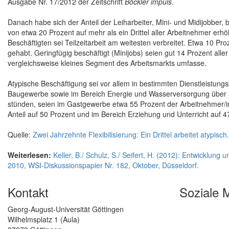
Ausgabe Nr. 17/2012 der Zeitschrift
Böckler impuls
.
Danach habe sich der Anteil der Leiharbeiter, Mini- und Midijobber, b
von etwa 20 Prozent auf mehr als ein Drittel aller Arbeitnehmer erhö
Beschäftigten sei Teilzeitarbeit am weitesten verbreitet. Etwa 10 Pr
gehabt. Geringfügig beschäftigt (Minijobs) seien gut 14 Prozent all
vergleichsweise kleines Segment des Arbeitsmarkts umfasse.
Atypische Beschäftigung sei vor allem in bestimmten Dienstleistung
Baugewerbe sowie im Bereich Energie und Wasserversorgung über 80
stünden, seien im Gastgewerbe etwa 55 Prozent der Arbeitnehmer/in
Anteil auf 50 Prozent und im Bereich Erziehung und Unterricht auf 4
Quelle:
Zwei Jahrzehnte Flexibilisierung: Ein Drittel arbeitet atypisch
Weiterlesen:
Keller, B./ Schulz, S./ Seifert, H. (2012): Entwicklung
2010, WSI-Diskussionspapier Nr. 182, Oktober, Düsseldorf.
Kontakt
Soziale 
Georg-August-Universität Göttingen
Wilhelmsplatz 1 (Aula)