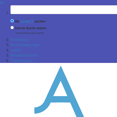
✖
Suchbegriff
Mit
Google™
suchen
Interne Suche nutzen
(eingeschränkte Ergebnisqualität)
Forschung
Serviceleistungen
Institut
MitarbeiterInnen
Publikationen