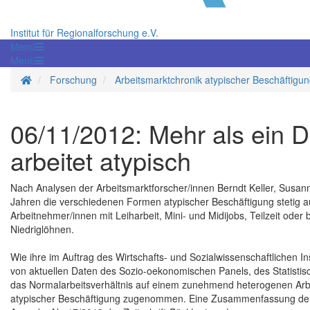
Institut für Regionalforschung e.V.
Menü
Menü
Startseite
Forschung
Arbeitsmarktchronik atypischer Beschäftigu
06/11/2012: Mehr als ein Dr
arbeitet atypisch
Nach Analysen der Arbeitsmarktforscher/innen Berndt Keller, Susann
Jahren die verschiedenen Formen atypischer Beschäftigung stetig ausg
Arbeitnehmer/innen mit Leiharbeit, Mini- und Midijobs, Teilzeit oder b
Niedriglöhnen.
Wie ihre im Auftrag des Wirtschafts- und Sozialwissenschaftlichen 
von aktuellen Daten des Sozio-oekonomischen Panels, des Statistis
das Normalarbeitsverhältnis auf einem zunehmend heterogenen Ar
atypischer Beschäftigung zugenommen. Eine Zusammenfassung der z