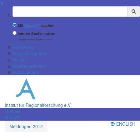
✖
Suchbegriff
Mit
Google™
suchen
Interne Suche nutzen
(eingeschränkte Ergebnisqualität)
Forschung
Serviceleistungen
Institut
MitarbeiterInnen
Publikationen
Institut für Regionalforschung e.V.
Menü
Menü
ENGLISH
Meldungen 2012