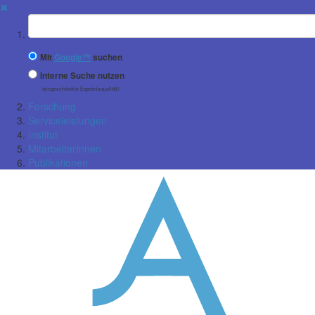
✖
Suchbegriff
Mit
Google™
suchen
Interne Suche nutzen
(eingeschränkte Ergebnisqualität)
Forschung
Serviceleistungen
Institut
MitarbeiterInnen
Publikationen