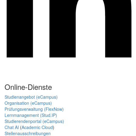
Online-Dienste
Studienangebot (eCampus)
Organisation (eCampus)
Prüfungsverwaltung (FlexNow)
Lernmanagement (Stud.IP)
Studierendenportal (eCampus)
Chat AI
(
Academic Cloud
)
Stellenausschreibungen