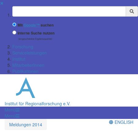
✖
Suchbegriff
Mit
Google™
suchen
Interne Suche nutzen
(eingeschränkte Ergebnisqualität)
Forschung
Serviceleistungen
Institut
MitarbeiterInnen
Publikationen
Institut für Regionalforschung e.V.
Menü
Menü
ENGLISH
Meldungen 2014