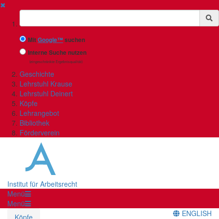
✖
Suchbegriff
Mit
Google™
suchen
Interne Suche nutzen
(eingeschränkte Ergebnisqualität)
Geschichte
Lehrstuhl Krause
Lehrstuhl Deinert
Köpfe
Lehrangebot
Bibliothek
Förderverein
Institut für Arbeitsrecht
Menü
Menü
ENGLISH
Köpfe