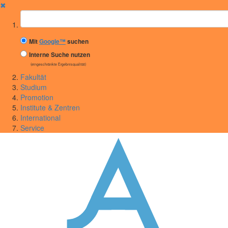
✖
Suchbegriff
Mit
Google™
suchen
Interne Suche nutzen
(eingeschränkte Ergebnisqualität)
Fakultät
Studium
Promotion
Institute & Zentren
International
Service