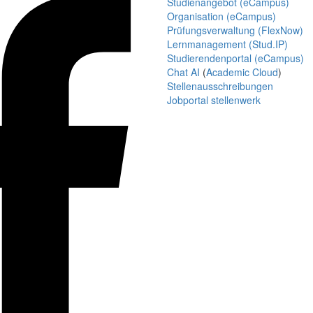
Studienangebot (eCampus)
Organisation (eCampus)
Prüfungsverwaltung (FlexNow)
Lernmanagement (Stud.IP)
Studierendenportal (eCampus)
Chat AI
(
Academic Cloud
)
Stellenausschreibungen
Jobportal stellenwerk