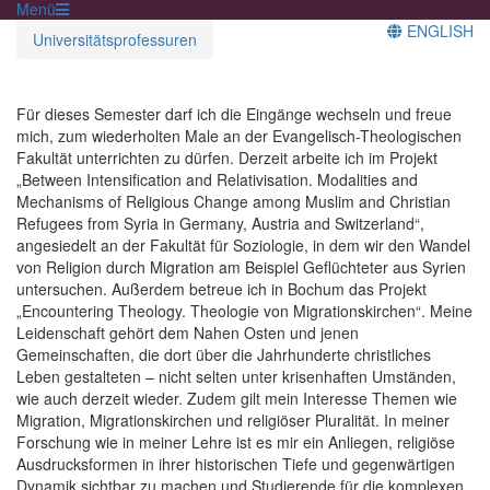
Menü
ENGLISH
Universitätsprofessuren
Für dieses Semester darf ich die Eingänge wechseln und freue
mich, zum wiederholten Male an der Evangelisch-Theologischen
Fakultät unterrichten zu dürfen. Derzeit arbeite ich im Projekt
„Between Intensification and Relativisation. Modalities and
Mechanisms of Religious Change among Muslim and Christian
Refugees from Syria in Germany, Austria and Switzerland“,
angesiedelt an der Fakultät für Soziologie, in dem wir den Wandel
von Religion durch Migration am Beispiel Geflüchteter aus Syrien
untersuchen. Außerdem betreue ich in Bochum das Projekt
„Encountering Theology. Theologie von Migrationskirchen“. Meine
Leidenschaft gehört dem Nahen Osten und jenen
Gemeinschaften, die dort über die Jahrhunderte christliches
Leben gestalteten – nicht selten unter krisenhaften Umständen,
wie auch derzeit wieder. Zudem gilt mein Interesse Themen wie
Migration, Migrationskirchen und religiöser Pluralität. In meiner
Forschung wie in meiner Lehre ist es mir ein Anliegen, religiöse
Ausdrucksformen in ihrer historischen Tiefe und gegenwärtigen
Dynamik sichtbar zu machen und Studierende für die komplexen