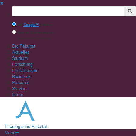
✖
Suchbegriff
Mit
Google™
suchen
Interne Suche nutzen
(eingeschränkte Ergebnisqualität)
Die Fakultät
Aktuelles
Studium
Forschung
Einrichtungen
Bibliothek
Personal
Service
Intern
Theologische Fakultät
Menü