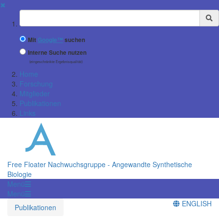
✖
Suchbegriff
Mit
Google™
suchen
Interne Suche nutzen
(eingeschränkte Ergebnisqualität)
Home
Forschung
Mitglieder
Publikationen
Links
Free Floater Nachwuchsgruppe - Angewandte Synthetische
Biologie
Menü
Menü
ENGLISH
Publikationen