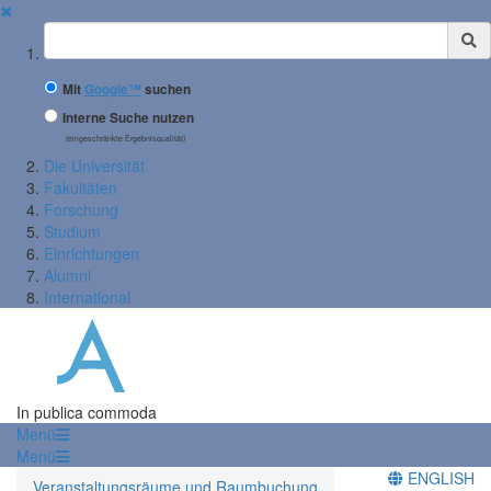
✖
Suchbegriff
Mit
Google™
suchen
Interne Suche nutzen
(eingeschränkte Ergebnisqualität)
Die Universität
Fakultäten
Forschung
Studium
Einrichtungen
Alumni
International
In publica commoda
Menü
Menü
ENGLISH
Veranstaltungsräume und Raumbuchung