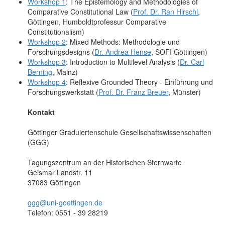
Workshop 1
: The Epistemology and Methodologies of
Comparative Constitutional Law (
Prof. Dr. Ran Hirschl
,
Göttingen, Humboldtprofessur Comparative
Constitutionalism)
Workshop 2
: Mixed Methods: Methodologie und
Forschungsdesigns (
Dr. Andrea Hense
, SOFI Göttingen)
Workshop 3
: Introduction to Multilevel Analysis (
Dr. Carl
Berning
, Mainz)
Workshop 4
: Reflexive Grounded Theory - Einführung und
Forschungswerkstatt (
Prof. Dr. Franz Breuer
, Münster)
Kontakt
Göttinger Graduiertenschule Gesellschaftswissenschaften
(GGG)
Tagungszentrum an der Historischen Sternwarte
Geismar Landstr. 11
37083 Göttingen
ggg@uni-goettingen.de
Telefon: 0551 - 39 28219