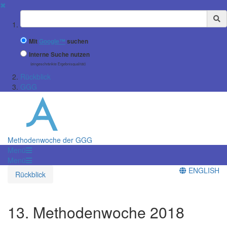
✖
Suchbegriff
Mit
Google™
suchen
Interne Suche nutzen
(eingeschränkte Ergebnisqualität)
Rückblick
GGG
Methodenwoche der GGG
Menü
Menü
ENGLISH
Rückblick
13. Methodenwoche 2018