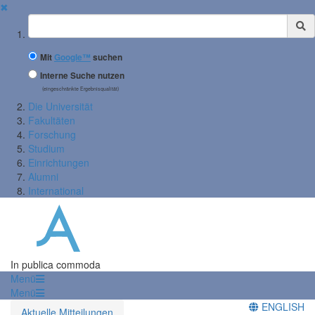
✖
Suchbegriff
Mit
Google™
suchen
Interne Suche nutzen
(eingeschränkte Ergebnisqualität)
Die Universität
Fakultäten
Forschung
Studium
Einrichtungen
Alumni
International
In publica commoda
Menü
Menü
ENGLISH
Aktuelle Mitteilungen