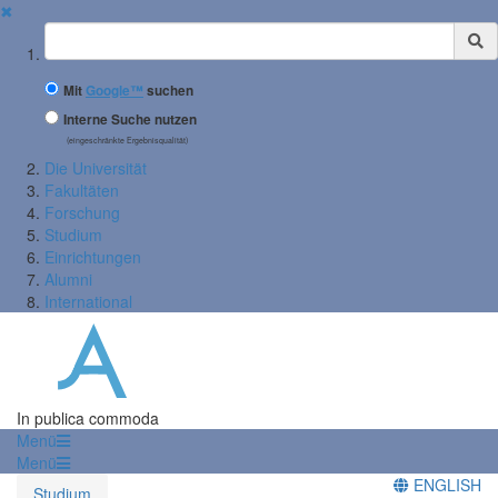
✖
Suchbegriff
Mit
Google™
suchen
Interne Suche nutzen
(eingeschränkte Ergebnisqualität)
Die Universität
Fakultäten
Forschung
Studium
Einrichtungen
Alumni
International
In publica commoda
Menü
Menü
ENGLISH
Studium