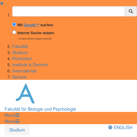
✖
Suchbegriff
Mit
Google™
suchen
Interne Suche nutzen
(eingeschränkte Ergebnisqualität)
Fakultät
Studium
Promotion
Institute & Zentren
International
Service
Fakultät für Biologie und Psychologie
Menü
Menü
ENGLISH
Studium