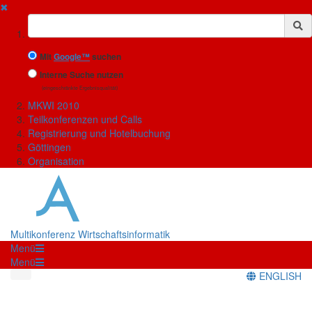
✖
Suchbegriff
Mit
Google™
suchen
Interne Suche nutzen
(eingeschränkte Ergebnisqualität)
MKWI 2010
Teilkonferenzen und Calls
Registrierung und Hotelbuchung
Göttingen
Organisation
Multikonferenz Wirtschaftsinformatik
Menü
Menü
ENGLISH